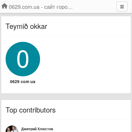
0629.com.ua - сайт города Мариуполя
Teymið okkar
0629 com ua
Top contributors
Дмитрий Хлюстов