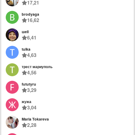
17,21
brodyaga
16,62
шell
6,41
tulka
4,63
трест мариуполь
4,56
fututyru
3,29
жужа
3,04
Maria Tokareva
2,28