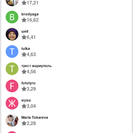
17,21
brodyaga
16,62
шell
6,41
tulka
4,63
трест мариуполь
4,56
fututyru
3,29
жужа
3,04
Maria Tokareva
2,28