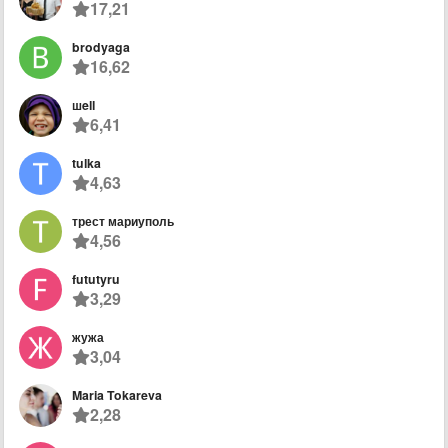
17,21
brodyaga
16,62
шell
6,41
tulka
4,63
трест мариуполь
4,56
fututyru
3,29
жужа
3,04
Maria Tokareva
2,28